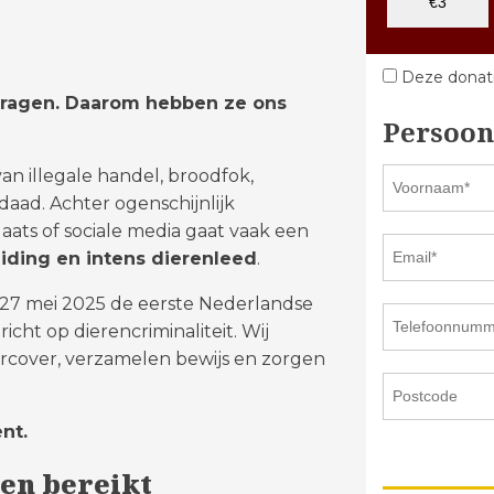
€3
Deze donati
 vragen. Daarom hebben ze ons
Persoon
an illegale handel, broodfok,
aad. Achter ogenschijnlijk
aats of sociale media gaat vaak een
eiding en intens dierenleed
.
s 27 mei 2025 de eerste Nederlandse
icht op dierencriminaliteit. Wij
cover, verzamelen bewijs en zorgen
nt.
ben bereikt