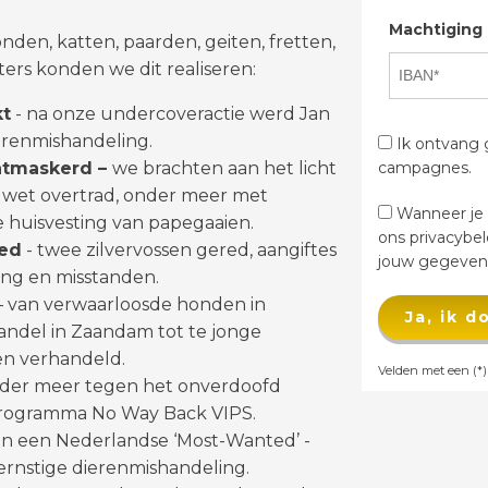
Machtiging
onden, katten, paarden, geiten, fretten,
ers konden we dit realiseren:
kt
- na onze undercoveractie werd Jan
erenmishandeling.
Ik ontvang g
ntmaskerd –
we brachten aan het licht
campagnes.
 wet overtrad, onder meer met
Wanneer je d
 huisvesting van papegaaien.
ons privacybe
red
- twee zilvervossen gered, aangiftes
jouw gegevens
ng en misstanden.
– van verwaarloosde honden in
Ja, ik 
andel in Zaandam tot te jonge
en verhandeld.
Velden met een (*) 
der meer tegen het onverdoofd
-programma No Way Back VIPS.
en een Nederlandse ‘Most-Wanted’ -
ernstige dierenmishandeling.