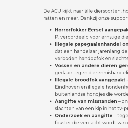
De ACU kijkt naar álle diersoorten, h
ratten en meer. Dankzij onze support
Horrorfokker Eersel aangepa
P. veroordeeld voor ernstige di
Illegale papegaaienhandel o
dat een handelaar jarenlang de
verboden handopfok en slechte
Vossen en andere dieren ge
gedaan tegen dierenmishandeli
Illegale broodfok aangepakt
Eindhoven en illegale hondenh
buitenlandse hondjes die word
Aangifte van misstanden
– on
slachten van een kip in het tv
Onderzoek en aangifte
– teg
fokster die verdacht wordt van 