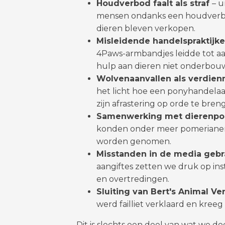
Houdverbod faalt als straf
– 
mensen ondanks een houdverbod
dieren bleven verkopen.
Misleidende handelspraktijk
4Paws-armbandjes leidde tot aa
hulp aan dieren niet onderbo
Wolvenaanvallen als verdie
het licht hoe een ponyhandelaa
zijn afrastering op orde te bren
Samenwerking met dierenpol
konden onder meer pomerianen 
worden genomen.
Misstanden in de media geb
aangiftes zetten we druk op inst
en overtredingen.
Sluiting van Bert's Animal Ve
werd failliet verklaard en kree
Dit is slechts een deel van wat we do