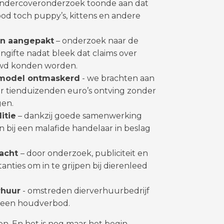
undercoveronderzoek toonde aan dat
 toch puppy’s, kittens en andere
en aangepakt
– onderzoek naar de
ngifte nadat bleek dat claims over
uwd konden worden.
nmodel ontmaskerd
- we brachten aan
r tienduizenden euro’s ontving zonder
gen.
itie
– dankzij goede samenwerking
bij een malafide handelaar in beslag
racht
– door onderzoek, publiciteit en
anties om in te grijpen bij dierenleed
rhuur
- omstreden dierverhuurbedrijf
g een houdverbod.
en. En het is nog maar het begin.