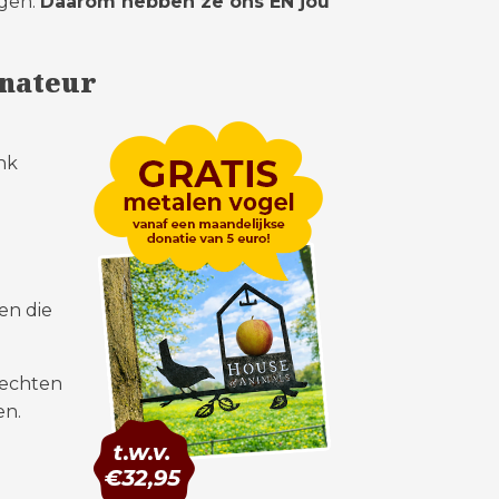
agen.
Daarom hebben ze ons EN jou
nateur
ank
en die
vechten
en.