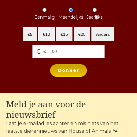
Eenmalig
Maandelijks
Jaarlijks
€5
€10
€15
€25
Anders
Doneer
Meld je aan voor de
nieuwsbrief
Laat je e-mailadres achter en mis niets van het
laatste dierennieuws van House of Animals! 🐾