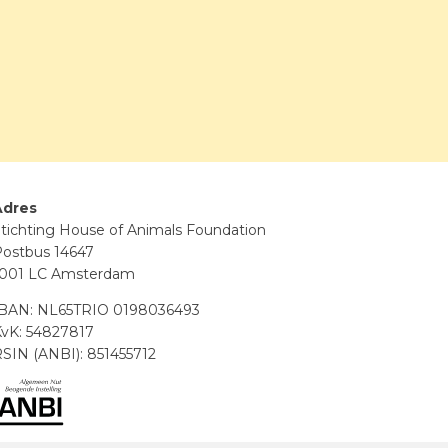
Adres
tichting House of Animals Foundation
ostbus 14647
1001 LC Amsterdam
IBAN: NL65TRIO 0198036493
vK: 54827817
SIN (ANBI): 851455712