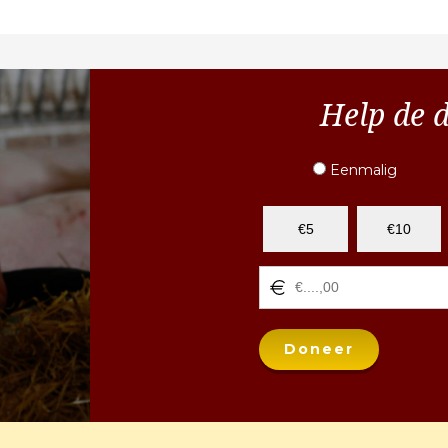
Help de 
Eenmalig
€5
€10
Doneer