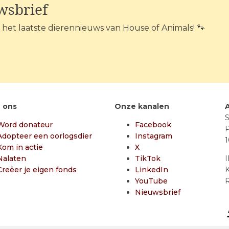
wsbrief
n het laatste dierennieuws van House of Animals! 🐾
 ons
Onze kanalen
S
Word donateur
Facebook
P
Adopteer een oorlogsdier
Instagram
Kom in actie
X
Nalaten
TikTok
Creëer je eigen fonds
LinkedIn
K
YouTube
R
Nieuwsbrief