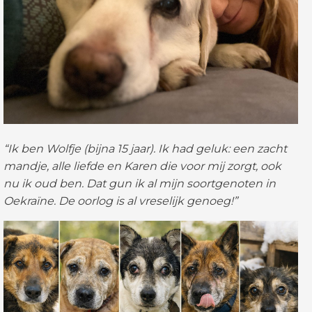
“Ik ben Wolfje
(bijna 15 jaar)
. Ik had geluk: een zacht
mandje, alle liefde en Karen die voor mij zorgt, ook
nu ik oud ben. Dat gun ik al mijn soortgenoten in
Oekraïne. De oorlog is al vreselijk genoeg!”