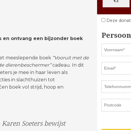
€3
Deze donati
Persoon
s en ontvang een bijzonder boek
 het meeslepende boek
“Vooruit met de
gde dierenbeschermer”
cadeau. In dit
ters je mee in haar leven als
ies in slachthuizen tot
Een boek vol strijd, hoop en
Karen Soeters bewijst