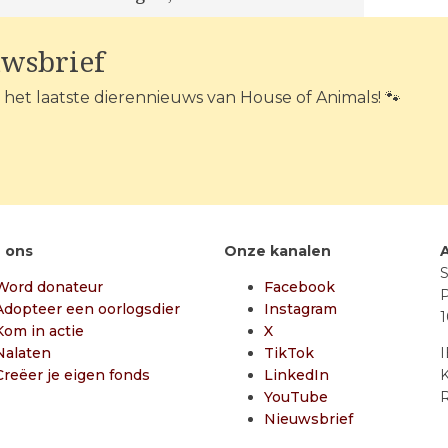
uwsbrief
n het laatste dierennieuws van House of Animals! 🐾
 ons
Onze kanalen
S
Word donateur
Facebook
P
Adopteer een oorlogsdier
Instagram
Kom in actie
X
Nalaten
TikTok
Creëer je eigen fonds
LinkedIn
K
YouTube
R
Nieuwsbrief