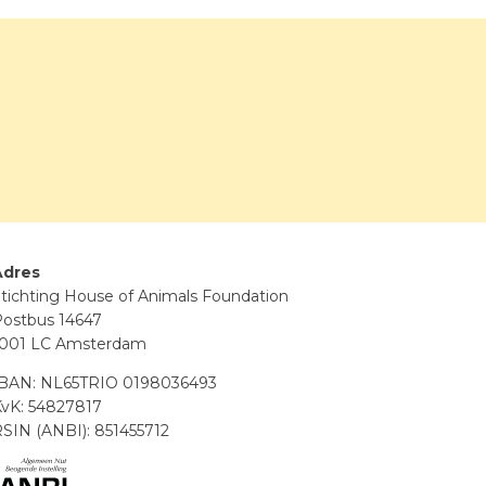
Adres
tichting House of Animals Foundation
ostbus 14647
1001 LC Amsterdam
IBAN: NL65TRIO 0198036493
vK: 54827817
SIN (ANBI): 851455712