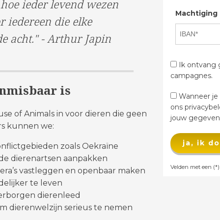
 hoe ieder levend wezen
Machtiging
r iedereen die elke
e acht." - Arthur Japin
Ik ontvang g
campagnes.
nmisbaar is
Wanneer je d
ons privacybe
use of Animals in voor dieren die geen
jouw gegevens
rs kunnen we:
ja, ik 
onflictgebieden zoals Oekraïne
ide dierenartsen aanpakken
Velden met een (*) 
era’s vastleggen en openbaar maken
elijker te leven
erborgen dierenleed
om dierenwelzijn serieus te nemen