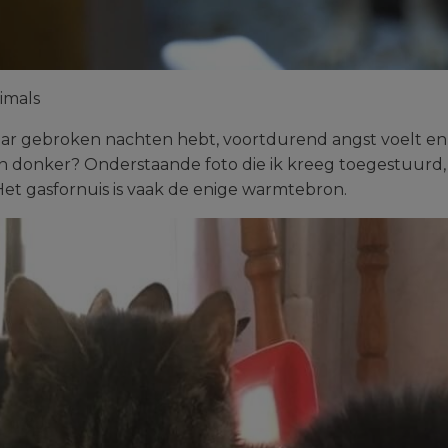
nimals
r jaar gebroken nachten hebt, voortdurend angst voelt en
 en donker? Onderstaande foto die ik kreeg toegestuurd, z
 Het gasfornuis is vaak de enige warmtebron.