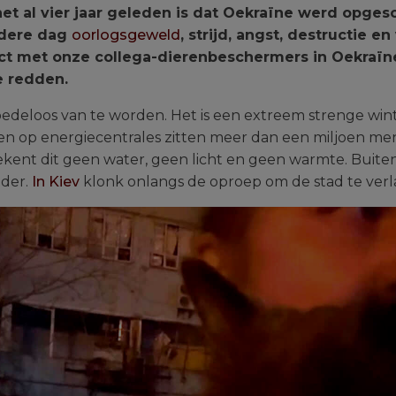
t het al vier jaar geleden is dat Oekraïne werd opge
iedere dag
oorlogsgeweld
, strijd, angst, destructie e
t met onze collega-dierenbeschermers in Oekraïne, 
e redden.
edeloos van te worden. Het is een extreem strenge winte
llen op energiecentrales zitten meer dan een miljoen m
etekent dit geen water, geen licht en geen warmte. Buit
uder.
In Kiev
klonk onlangs de oproep om de stad te verl