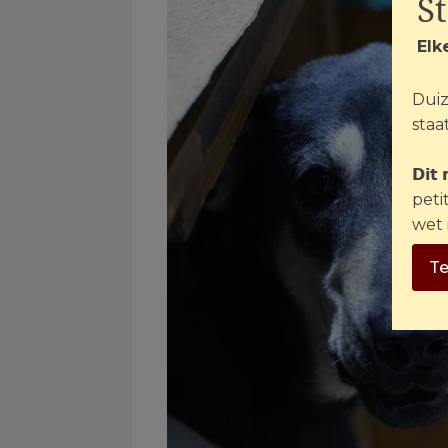
S
Elk
Duiz
staat
𝗗𝗶𝘁
peti
wet 
Te