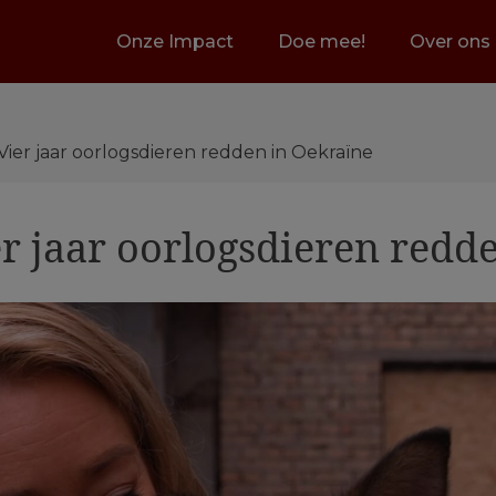
Onze Impact
Doe mee!
Over ons
 Vier jaar oorlogsdieren redden in Oekraïne
er jaar oorlogsdieren redd