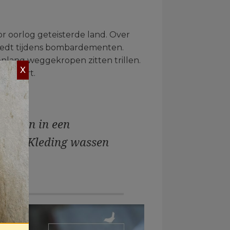
r oorlog geteisterde land. Over
biedt tijdens bombardementen.
enlang weggekropen zitten trillen.
X
n tekort.
sen aan in een
roren. Kleding wassen