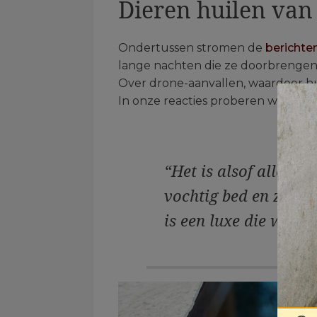
Dieren huilen van
Ondertussen stromen de
berichte
lange nachten die ze doorbrengen 
Over drone-aanvallen, waardoor hu
In onze reacties proberen we onze 
“Het is alsof alles h
vochtig bed en zijn z
is een luxe die we on