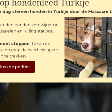
top hondenleed Turkije
e dag sterven honden in Turkije door de Massacre 
enden honden verdwijnen in
sasielen en ‘killing stations’.
 𝗺𝗼𝗲𝘁 𝘀𝘁𝗼𝗽𝗽𝗲𝗻. Teken de
tie en roep de overheid op de
in te trekken.
ken de petitie ›