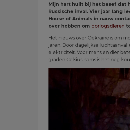
Mijn hart huilt bij het besef da
Russische inval. Vier jaar lang 
House of Animals in nauw contac
over hebben om
oorlogsdieren
t
Het nieuws over Oekraïne is om mo
jaren. Door dagelijkse luchtaanva
elektriciteit. Voor mens en dier b
graden Celsius, soms is het nog ko